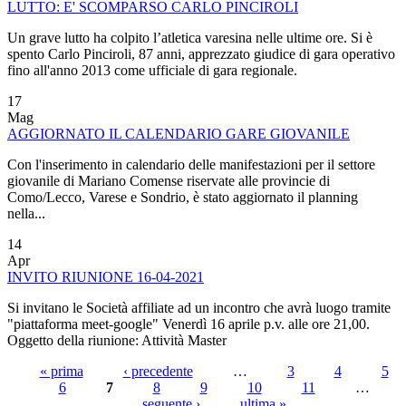
LUTTO: E' SCOMPARSO CARLO PINCIROLI
Un grave lutto ha colpito l’atletica varesina nelle ultime ore. Si è
spento Carlo Pinciroli, 87 anni, apprezzato giudice di gara operativo
fino all'anno 2013 come ufficiale di gara regionale.
17
Mag
AGGIORNATO IL CALENDARIO GARE GIOVANILE
Con l'inserimento in calendario delle manifestazioni per il settore
giovanile di Mariano Comense riservate alle provincie di
Como/Lecco, Varese e Sondrio, è stato aggiornato il planning
nella...
14
Apr
INVITO RIUNIONE 16-04-2021
Si invitano le Società affiliate ad un incontro che avrà luogo tramite
"piattaforma meet-google" Venerdì 16 aprile p.v. alle ore 21,00.
Oggetto della riunione: Attività Master
« prima
‹ precedente
…
3
4
5
6
7
8
9
10
11
…
Pagine
seguente ›
ultima »