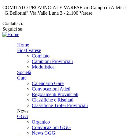
COMITATO PROVINCIALE VARESE c/o Campo di Atletica
"G.Bellorini" Via Valle Luna 3 - 21100 Varese
Contattaci:
cp.varese@fidal.it
Seguici su:
Home
Fidal Varese
Comitato
Campioni Provinciali
Modulistica
Società
Gare
Calendario Gare
Convocazioni Atleti
Regolamenti Provinciali
Classifiche e Risultati
Classifiche Trofei Provinciali
News
GGG
Organico
Convocazioni GGG
News GGG