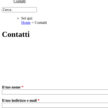
Contatti
Cerca
Sei qui:
Home
> Contatti
Sei qui
Contatti
Il tuo nome
*
Il tuo indirizzo e-mail
*