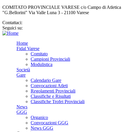
COMITATO PROVINCIALE VARESE c/o Campo di Atletica
"G.Bellorini" Via Valle Luna 3 - 21100 Varese
Contattaci:
cp.varese@fidal.it
Seguici su:
Home
Fidal Varese
Comitato
Campioni Provinciali
Modulistica
Società
Gare
Calendario Gare
Convocazioni Atleti
Regolamenti Provinciali
Classifiche e Risultati
Classifiche Trofei Provinciali
News
GGG
Organico
Convocazioni GGG
News GGG