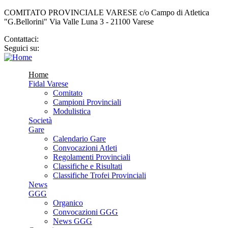
COMITATO PROVINCIALE VARESE c/o Campo di Atletica
"G.Bellorini" Via Valle Luna 3 - 21100 Varese
Contattaci:
cp.varese@fidal.it
Seguici su:
Home
Fidal Varese
Comitato
Campioni Provinciali
Modulistica
Società
Gare
Calendario Gare
Convocazioni Atleti
Regolamenti Provinciali
Classifiche e Risultati
Classifiche Trofei Provinciali
News
GGG
Organico
Convocazioni GGG
News GGG