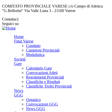
COMITATO PROVINCIALE VARESE c/o Campo di Atletica
"G.Bellorini" Via Valle Luna 3 - 21100 Varese
Contattaci:
cp.varese@fidal.it
Seguici su:
Home
Fidal Varese
Comitato
Campioni Provinciali
Modulistica
Società
Gare
Calendario Gare
Convocazioni Atleti
Regolamenti Provinciali
Classifiche e Risultati
Classifiche Trofei Provinciali
News
GGG
Organico
Convocazioni GGG
News GGG