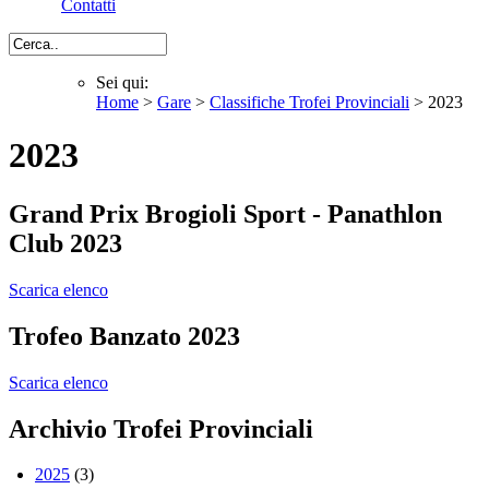
Contatti
Cerca
Sei qui:
Home
>
Gare
>
Classifiche Trofei Provinciali
> 2023
Sei qui
2023
Grand Prix Brogioli Sport - Panathlon
Club 2023
Scarica elenco
Trofeo Banzato 2023
Scarica elenco
Archivio Trofei Provinciali
2025
(3)