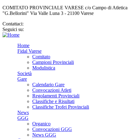
COMITATO PROVINCIALE VARESE c/o Campo di Atletica
"G.Bellorini" Via Valle Luna 3 - 21100 Varese
Contattaci:
cp.varese@fidal.it
Seguici su:
Home
Fidal Varese
Comitato
Campioni Provinciali
Modulistica
Società
Gare
Calendario Gare
Convocazioni Atleti
Regolamenti Provinciali
Classifiche e Risultati
Classifiche Trofei Provinciali
News
GGG
Organico
Convocazioni GGG
News GGG