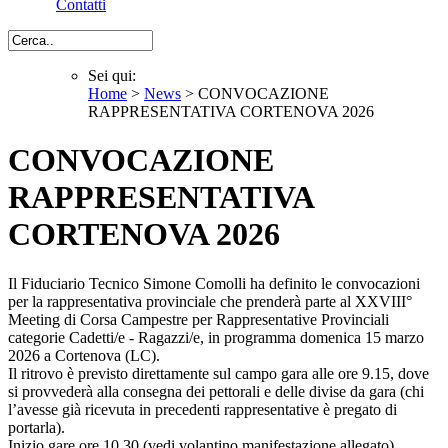
Contatti
Cerca
Sei qui:
Home
>
News
> CONVOCAZIONE
Sei qui
RAPPRESENTATIVA CORTENOVA 2026
CONVOCAZIONE
RAPPRESENTATIVA
CORTENOVA 2026
Il Fiduciario Tecnico Simone Comolli ha definito le convocazioni
per la rappresentativa provinciale che prenderà parte al XXVIII°
Meeting di Corsa Campestre per Rappresentative Provinciali
categorie Cadetti/e - Ragazzi/e, in programma domenica 15 marzo
2026 a Cortenova (LC).
Il ritrovo è previsto direttamente sul campo gara alle ore 9.15, dove
si provvederà alla consegna dei pettorali e delle divise da gara (chi
l’avesse già ricevuta in precedenti rappresentative è pregato di
portarla).
Inizio gare ore 10.30 (vedi volantino manifestazione allegato)