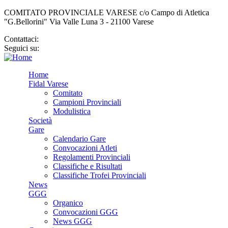
COMITATO PROVINCIALE VARESE c/o Campo di Atletica
"G.Bellorini" Via Valle Luna 3 - 21100 Varese
Contattaci:
cp.varese@fidal.it
Seguici su:
Home
Fidal Varese
Comitato
Campioni Provinciali
Modulistica
Società
Gare
Calendario Gare
Convocazioni Atleti
Regolamenti Provinciali
Classifiche e Risultati
Classifiche Trofei Provinciali
News
GGG
Organico
Convocazioni GGG
News GGG