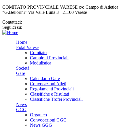
COMITATO PROVINCIALE VARESE c/o Campo di Atletica
"G.Bellorini" Via Valle Luna 3 - 21100 Varese
Contattaci:
cp.varese@fidal.it
Seguici su:
Home
Fidal Varese
Comitato
Campioni Provinciali
Modulistica
Società
Gare
Calendario Gare
Convocazioni Atleti
Regolamenti Provinciali
Classifiche e Risultati
Classifiche Trofei Provinciali
News
GGG
Organico
Convocazioni GGG
News GGG