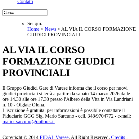
Contatti
Cerca
Sei qui:
Home
>
News
> AL VIA IL CORSO FORMAZIONE
Sei qui
GIUDICI PROVINCIALI
AL VIA IL CORSO
FORMAZIONE GIUDICI
PROVINCIALI
Il Gruppo Giudici Gare di Varese informa che il corso per nuovi
giudici provinciali si terrà a partire da sabato 14 marzo 2026 dalle
ore 14.30 alle ore 17.30 presso l'Albero della Vita in Via Landriani
n. 10 - Olgiate Olona.
L'iscrizione è gratuita: per informazioni è possibile contattare il
Fiduciario GGG Sig. Mario Sarcuno - cell. 348/9704772 - e-mail:
mario_sarcuno@outlook.it
Copyright © 2014
FIDAL Varese
. All Right Reserved.
Credits
-