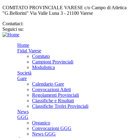
COMITATO PROVINCIALE VARESE c/o Campo di Atletica
"G.Bellorini" Via Valle Luna 3 - 21100 Varese
Contattaci:
cp.varese@fidal.it
Seguici su:
Home
Fidal Varese
Comitato
Campioni Provinciali
Modulistica
Società
Gare
Calendario Gare
Convocazioni Atleti
Regolamenti Provinciali
Classifiche e Risultati
Classifiche Trofei Provinciali
News
GGG
Organico
Convocazioni GGG
News GGG