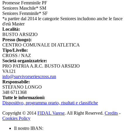
Promesse Femminile PF
Seniores Maschile* SM
Seniores Femminile* SF
*a partire dal 2014 le categorie Seniores includono anche le fasce
d'età Master
Località:
BUSTO ARSIZIO
Presso (luogo):
CENTRO COMUNALE DI ATLETICA
Tipo/Livello:
CROSS / NAZ
Società organizzatrice:
PRO PATRIA A.R.C. BUSTO ARSIZIO
VA121
info@survivorseriescross.run
Responsabile:
STEFANO LONGO
348 6711368
Tutte le informazioni:
Dispositivo, programma orario, risultati e classifiche
Copyright © 2014
FIDAL Varese
. All Right Reserved.
Credits
-
Cookies Policy
Il nostro IBAN: