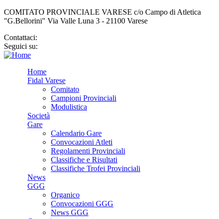
COMITATO PROVINCIALE VARESE c/o Campo di Atletica
"G.Bellorini" Via Valle Luna 3 - 21100 Varese
Contattaci:
cp.varese@fidal.it
Seguici su:
Home
Fidal Varese
Comitato
Campioni Provinciali
Modulistica
Società
Gare
Calendario Gare
Convocazioni Atleti
Regolamenti Provinciali
Classifiche e Risultati
Classifiche Trofei Provinciali
News
GGG
Organico
Convocazioni GGG
News GGG