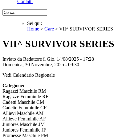
Contatti
Cerca
Sei qui:
Home
>
Gare
> VII^ SURVIVOR SERIES
Sei qui
VII^ SURVIVOR SERIES
Inviato da
Redattore
il Gio, 14/08/2025 - 17:28
Domenica, 30 Novembre, 2025 - 09:30
Vedi Calendario Regionale
Categorie:
Ragazzi Maschile RM
Ragazze Femminile RF
Cadetti Maschile CM
Cadette Femminile CF
Allievi Maschile AM
Allieve Femminile AF
Juniores Maschile JM
Juniores Femminile JF
Promesse Maschile PM