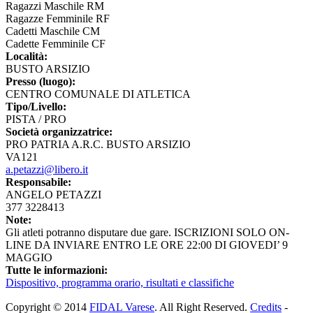
Ragazzi Maschile RM
Ragazze Femminile RF
Cadetti Maschile CM
Cadette Femminile CF
Località:
BUSTO ARSIZIO
Presso (luogo):
CENTRO COMUNALE DI ATLETICA
Tipo/Livello:
PISTA / PRO
Società organizzatrice:
PRO PATRIA A.R.C. BUSTO ARSIZIO
VA121
a.petazzi@libero.it
Responsabile:
ANGELO PETAZZI
377 3228413
Note:
Gli atleti potranno disputare due gare. ISCRIZIONI SOLO ON-
LINE DA INVIARE ENTRO LE ORE 22:00 DI GIOVEDI’ 9
MAGGIO
Tutte le informazioni:
Dispositivo, programma orario, risultati e classifiche
Copyright © 2014
FIDAL Varese
. All Right Reserved.
Credits
-