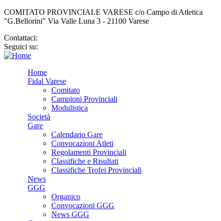
COMITATO PROVINCIALE VARESE c/o Campo di Atletica
"G.Bellorini" Via Valle Luna 3 - 21100 Varese
Contattaci:
cp.varese@fidal.it
Seguici su:
Home
Fidal Varese
Comitato
Campioni Provinciali
Modulistica
Società
Gare
Calendario Gare
Convocazioni Atleti
Regolamenti Provinciali
Classifiche e Risultati
Classifiche Trofei Provinciali
News
GGG
Organico
Convocazioni GGG
News GGG