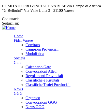
COMITATO PROVINCIALE VARESE c/o Campo di Atletica
"G.Bellorini" Via Valle Luna 3 - 21100 Varese
Contattaci:
cp.varese@fidal.it
Seguici su:
Home
Fidal Varese
Comitato
Campioni Provinciali
Modulistica
Società
Gare
Calendario Gare
Convocazioni Atleti
Regolamenti Provinciali
Classifiche e Risultati
Classifiche Trofei Provinciali
News
GGG
Organico
Convocazioni GGG
News GGG