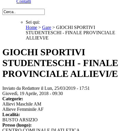
Contatti
Cerca
Sei qui:
Home
>
Gare
> GIOCHI SPORTIVI
Sei qui
STUDENTESCHI - FINALE PROVINCIALE
ALLIEVI/E
GIOCHI SPORTIVI
STUDENTESCHI - FINALE
PROVINCIALE ALLIEVI/E
Inviato da
Redattore
il Lun, 25/03/2019 - 17:51
Giovedì, 19 Aprile, 2018 - 09:30
Categorie:
Allievi Maschile AM
Allieve Femminile AF
Località:
BUSTO ARSIZIO
Presso (luogo):
CENTRO COMUNALE DI ATLETICA