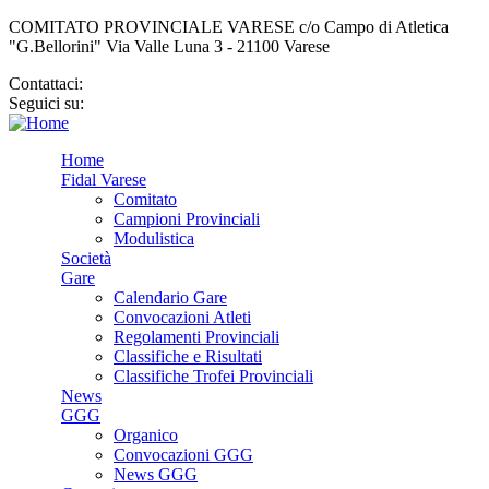
COMITATO PROVINCIALE VARESE c/o Campo di Atletica
"G.Bellorini" Via Valle Luna 3 - 21100 Varese
Contattaci:
cp.varese@fidal.it
Seguici su:
Home
Fidal Varese
Comitato
Campioni Provinciali
Modulistica
Società
Gare
Calendario Gare
Convocazioni Atleti
Regolamenti Provinciali
Classifiche e Risultati
Classifiche Trofei Provinciali
News
GGG
Organico
Convocazioni GGG
News GGG