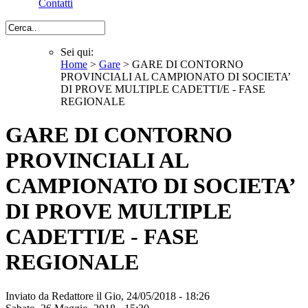
Contatti
Cerca
Sei qui:
Home
>
Gare
> GARE DI CONTORNO
Sei qui
PROVINCIALI AL CAMPIONATO DI SOCIETA’
DI PROVE MULTIPLE CADETTI/E - FASE
REGIONALE
GARE DI CONTORNO
PROVINCIALI AL
CAMPIONATO DI SOCIETA’
DI PROVE MULTIPLE
CADETTI/E - FASE
REGIONALE
Inviato da
Redattore
il Gio, 24/05/2018 - 18:26