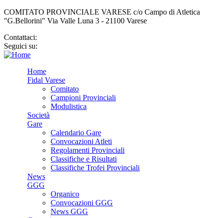
COMITATO PROVINCIALE VARESE c/o Campo di Atletica
"G.Bellorini" Via Valle Luna 3 - 21100 Varese
Contattaci:
cp.varese@fidal.it
Seguici su:
Home
Fidal Varese
Comitato
Campioni Provinciali
Modulistica
Società
Gare
Calendario Gare
Convocazioni Atleti
Regolamenti Provinciali
Classifiche e Risultati
Classifiche Trofei Provinciali
News
GGG
Organico
Convocazioni GGG
News GGG