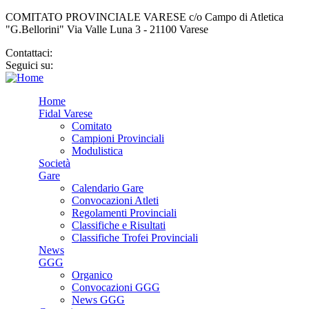
COMITATO PROVINCIALE VARESE c/o Campo di Atletica
"G.Bellorini" Via Valle Luna 3 - 21100 Varese
Contattaci:
cp.varese@fidal.it
Seguici su:
Home
Fidal Varese
Comitato
Campioni Provinciali
Modulistica
Società
Gare
Calendario Gare
Convocazioni Atleti
Regolamenti Provinciali
Classifiche e Risultati
Classifiche Trofei Provinciali
News
GGG
Organico
Convocazioni GGG
News GGG