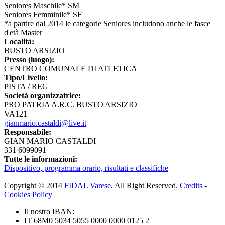
Seniores Maschile* SM
Seniores Femminile* SF
*a partire dal 2014 le categorie Seniores includono anche le fasce
d'età Master
Località:
BUSTO ARSIZIO
Presso (luogo):
CENTRO COMUNALE DI ATLETICA
Tipo/Livello:
PISTA / REG
Società organizzatrice:
PRO PATRIA A.R.C. BUSTO ARSIZIO
VA121
gianmario.castaldi@live.it
Responsabile:
GIAN MARIO CASTALDI
331 6099091
Tutte le informazioni:
Dispositivo, programma orario, risultati e classifiche
Copyright © 2014
FIDAL Varese
. All Right Reserved.
Credits
-
Cookies Policy
Il nostro IBAN:
IT 68M0 5034 5055 0000 0000 0125 2