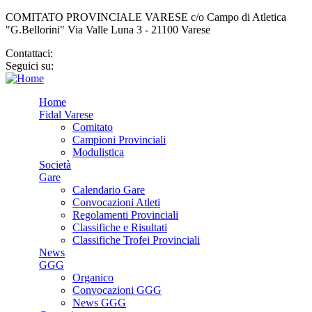
COMITATO PROVINCIALE VARESE c/o Campo di Atletica
"G.Bellorini" Via Valle Luna 3 - 21100 Varese
Contattaci:
cp.varese@fidal.it
Seguici su:
Home
Fidal Varese
Comitato
Campioni Provinciali
Modulistica
Società
Gare
Calendario Gare
Convocazioni Atleti
Regolamenti Provinciali
Classifiche e Risultati
Classifiche Trofei Provinciali
News
GGG
Organico
Convocazioni GGG
News GGG