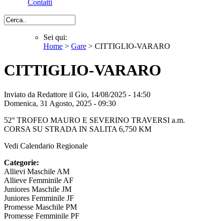
Contatti
Cerca
Sei qui:
Home
>
Gare
> CITTIGLIO-VARARO
Sei qui
CITTIGLIO-VARARO
Inviato da
Redattore
il Gio, 14/08/2025 - 14:50
Domenica, 31 Agosto, 2025 - 09:30
52° TROFEO MAURO E SEVERINO TRAVERSI a.m.
CORSA SU STRADA IN SALITA 6,750 KM
Vedi Calendario Regionale
Categorie:
Allievi Maschile AM
Allieve Femminile AF
Juniores Maschile JM
Juniores Femminile JF
Promesse Maschile PM
Promesse Femminile PF