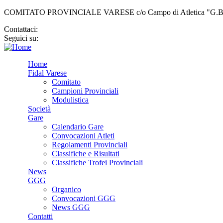
COMITATO PROVINCIALE VARESE c/o Campo di Atletica "G.Bellor
Contattaci:
cp.varese@fidal.it
Seguici su:
Home
Fidal Varese
Comitato
Campioni Provinciali
Modulistica
Società
Gare
Calendario Gare
Convocazioni Atleti
Regolamenti Provinciali
Classifiche e Risultati
Classifiche Trofei Provinciali
News
GGG
Organico
Convocazioni GGG
News GGG
Contatti