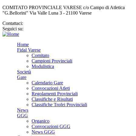
COMITATO PROVINCIALE VARESE c/o Campo di Atletica
"G.Bellorini" Via Valle Luna 3 - 21100 Varese
Contattaci:
cp.varese@fidal.it
Seguici su:
Home
Fidal Varese
Comitato
Campioni Provinciali
Modulistica
Società
Gare
Calendario Gare
Convocazioni Atleti
Regolamenti Provinciali
Classifiche e Risultati
Classifiche Trofei Provinciali
News
GGG
Organico
Convocazioni GGG
News GGG