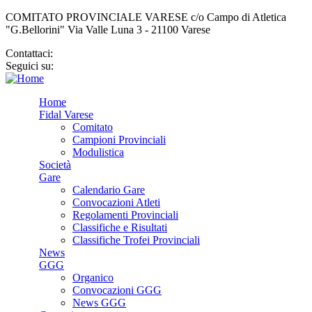
COMITATO PROVINCIALE VARESE c/o Campo di Atletica
"G.Bellorini" Via Valle Luna 3 - 21100 Varese
Contattaci:
cp.varese@fidal.it
Seguici su:
Home
Fidal Varese
Comitato
Campioni Provinciali
Modulistica
Società
Gare
Calendario Gare
Convocazioni Atleti
Regolamenti Provinciali
Classifiche e Risultati
Classifiche Trofei Provinciali
News
GGG
Organico
Convocazioni GGG
News GGG