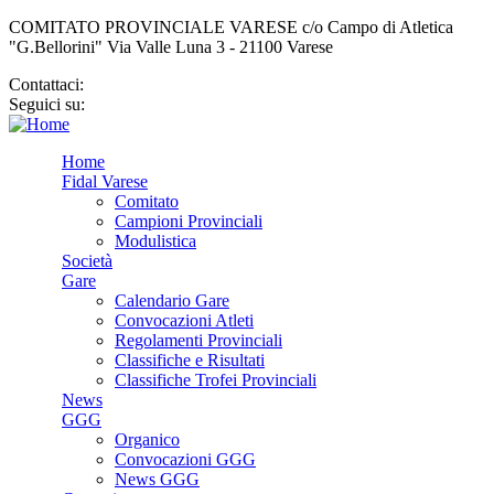
COMITATO PROVINCIALE VARESE c/o Campo di Atletica
"G.Bellorini" Via Valle Luna 3 - 21100 Varese
Contattaci:
cp.varese@fidal.it
Seguici su:
Home
Fidal Varese
Comitato
Campioni Provinciali
Modulistica
Società
Gare
Calendario Gare
Convocazioni Atleti
Regolamenti Provinciali
Classifiche e Risultati
Classifiche Trofei Provinciali
News
GGG
Organico
Convocazioni GGG
News GGG