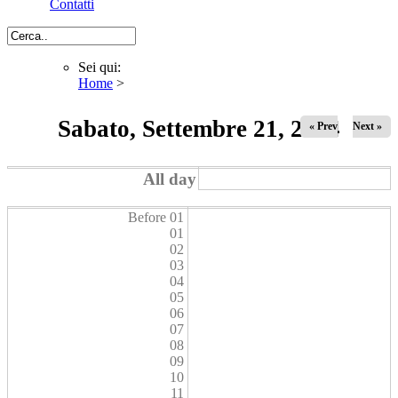
Contatti
Cerca
Sei qui:
Home
>
Sei qui
Sabato, Settembre 21, 2024
« Prev
Next »
All day
Before 01
01
02
03
04
05
06
07
08
09
10
11