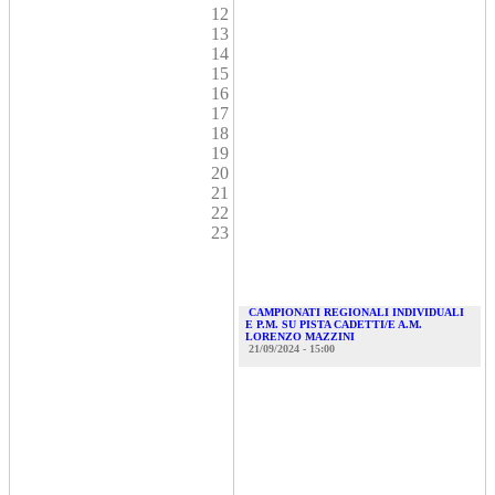
12
13
14
15
16
17
18
19
20
21
22
23
CAMPIONATI REGIONALI INDIVIDUALI
E P.M. SU PISTA CADETTI/E A.M.
LORENZO MAZZINI
21/09/2024 - 15:00