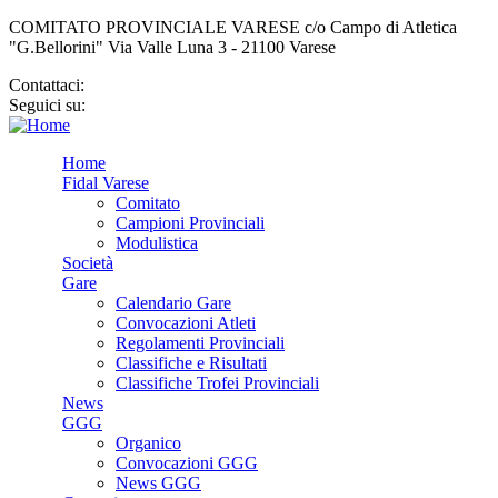
COMITATO PROVINCIALE VARESE c/o Campo di Atletica
"G.Bellorini" Via Valle Luna 3 - 21100 Varese
Contattaci:
cp.varese@fidal.it
Seguici su:
Home
Fidal Varese
Comitato
Campioni Provinciali
Modulistica
Società
Gare
Calendario Gare
Convocazioni Atleti
Regolamenti Provinciali
Classifiche e Risultati
Classifiche Trofei Provinciali
News
GGG
Organico
Convocazioni GGG
News GGG